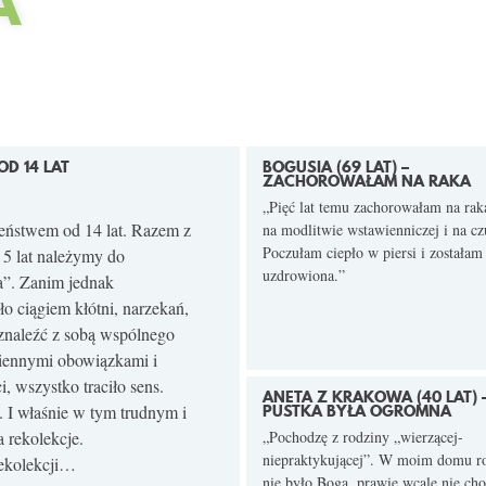
A
D 14 LAT
BOGUSIA (69 LAT) –
ZACHOROWAŁAM NA RAKA
„Pięć lat temu zachorowałam na ra
eństwem od 14 lat. Razem z
na modlitwie wstawienniczej i na c
Poczułam ciepło w piersi i zostałam
5 lat należymy do
uzdrowiona.”
a”. Zanim jednak
ło ciągiem kłótni, narzekań,
 znaleźć z sobą wspólnego
ziennymi obowiązkami i
, wszystko traciło sens.
ANETA Z KRAKOWA (40 LAT) 
 I właśnie w tym trudnym i
PUSTKA BYŁA OGROMNA
 rekolekcje.
„Pochodzę z rodziny „wierzącej-
niepraktykującej”. W moim domu 
rekolekcji…
nie było Boga, prawie wcale nie ch