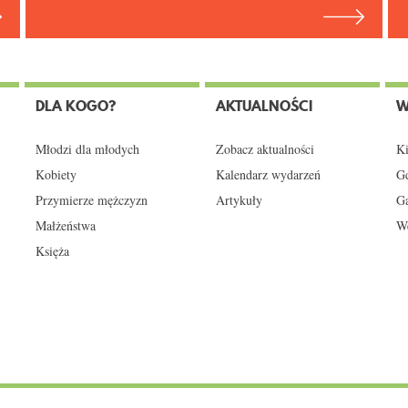
DLA KOGO?
AKTUALNOŚCI
W
Młodzi dla młodych
Zobacz aktualności
Ki
Kobiety
Kalendarz wydarzeń
Gd
Przymierze mężczyzn
Artykuły
Ga
Małżeństwa
We
Księża