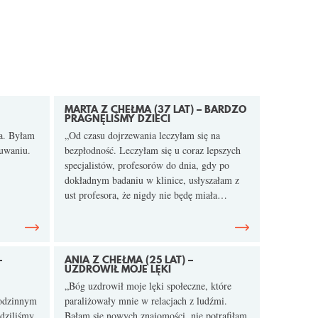
MARTA Z CHEŁMA (37 LAT) – BARDZO
PRAGNĘLIŚMY DZIECI
ka. Byłam
„Od czasu dojrzewania leczyłam się na
zuwaniu.
bezpłodność. Leczyłam się u coraz lepszych
specjalistów, profesorów do dnia, gdy po
dokładnym badaniu w klinice, usłyszałam z
ust profesora, że nigdy nie będę miała…
–
ANIA Z CHEŁMA (25 LAT) –
UZDROWIŁ MOJE LĘKI
„Bóg uzdrowił moje lęki społeczne, które
rodzinnym
paraliżowały mnie w relacjach z ludźmi.
odziliśmy
Bałam się nowych znajomości, nie potrafiłam