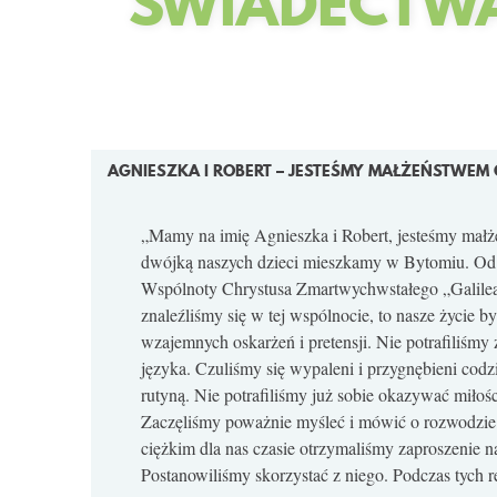
ŚWIADECTW
STRONY
AGNIESZKA I ROBERT – JESTEŚMY MAŁŻEŃSTWEM O
„Mamy na imię Agnieszka i Robert, jesteśmy małż
dwójką naszych dzieci mieszkamy w Bytomiu. Od 
Wspólnoty Chrystusa Zmartwychwstałego „Galile
znaleźliśmy się w tej wspólnocie, to nasze życie by
wzajemnych oskarżeń i pretensji. Nie potrafiliśmy
języka. Czuliśmy się wypaleni i przygnębieni cod
rutyną. Nie potrafiliśmy już sobie okazywać miłości
Zaczęliśmy poważnie myśleć i mówić o rozwodzie.
ciężkim dla nas czasie otrzymaliśmy zaproszenie na
Postanowiliśmy skorzystać z niego. Podczas tych 