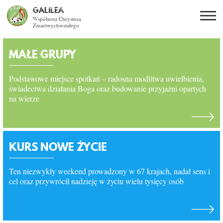
prawdziwe szczęście daje
z Nim życie nie traci
bo dla Niego wszystko
w Nim odkryj swój cel i
GALILEA
tylko On
smaku
jeśli Mu na to pozwalasz
z Jezusem lub bez Niego
poznać Boga i żyć z Nim
jest możliwe
sens istnienia
Wspólnota Chrystusa
Zmartwychwstałego
Szukaj
Strona w
MAŁE GRUPY
przebudowie
Podstawowe miejsce spotkań – radosna modlitwa uwielbienia,
PL
EN
BG
świadectwa działania Boga oraz budowanie przyjaźni opartych
na wierze
CO DAJE ŻYCIE Z JEZUSEM?
SPOTKANIA OTWARTE
KURS NOWE ŻYCIE
DLA KOGO?
Ten niezwykły weekend prowadzony w 67 krajach, nadał sens i
cel oraz przywrócił nadzieję w życiu wielu tysięcy osób
AKTUALNOŚCI
WSPÓLNOTA