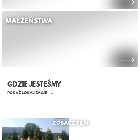
MAŁŻEŃSTWA
GDZIE JESTEŚMY
POKAŻ LOKALIZACJE
WIĘCEJ
ŚWIADECTW
WIĘCEJ
GALERII