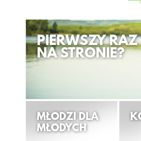
PIERWSZY RAZ
NA STRONIE?
MŁODZI DLA
K
MŁODYCH