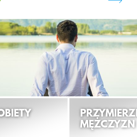
OBIETY
PRZYMIERZ
MĘŻCZYZN