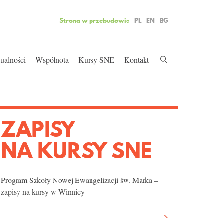
IA
ZY
EKA
IE
Strona w przebudowie
PL
EN
BG
lko On
 istnienia
ualności
Wspólnota
Kursy SNE
Kontakt
ZAPISY
NA KURSY SNE
Program Szkoły Nowej Ewangelizacji św. Marka –
zapisy na kursy w Winnicy