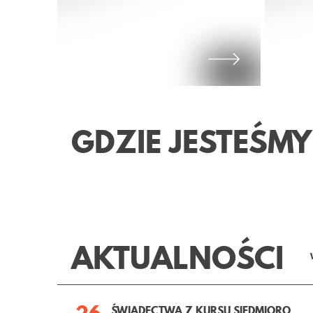
GDZIE JESTEŚMY
WI
AKTUALNOŚCI
ŚW
26
ŚWIADECTWA Z KURSU SIEDMIORO