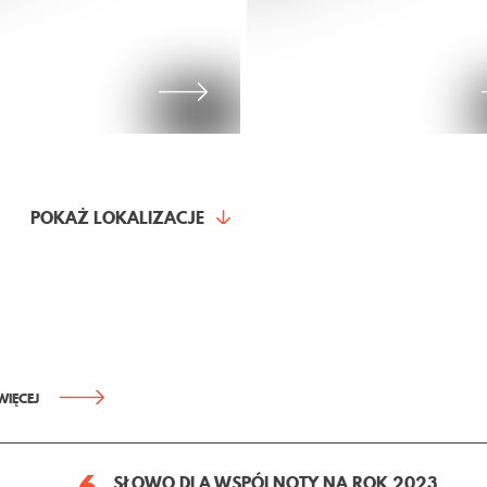
POKAŻ LOKALIZACJE
ĘCEJ
IADECTW
WIĘCEJ
6
SŁOWO DLA WSPÓLNOTY NA ROK 2023