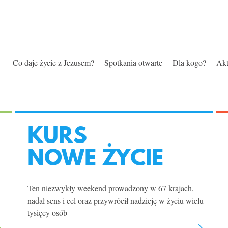
SZCZĘŚC
JEDNOC
ŻYCIE
WYBÓR
CZŁOWI
ZNACZEN
bo dla Niego wszystko jest
prawdziwe szczęście daje ty
z Nim życie nie traci smaku
jeśli Mu na to pozwalasz
z Jezusem lub bez Niego
poznać Boga i żyć z Nim
możliwe
w Nim odkryj swój cel i sens
Co daje życie z Jezusem?
Spotkania otwarte
Dla kogo?
Akt
KURS
NOWE ŻYCIE
Ten niezwykły weekend prowadzony w 67 krajach,
nadał sens i cel oraz przywrócił nadzieję w życiu wielu
tysięcy osób