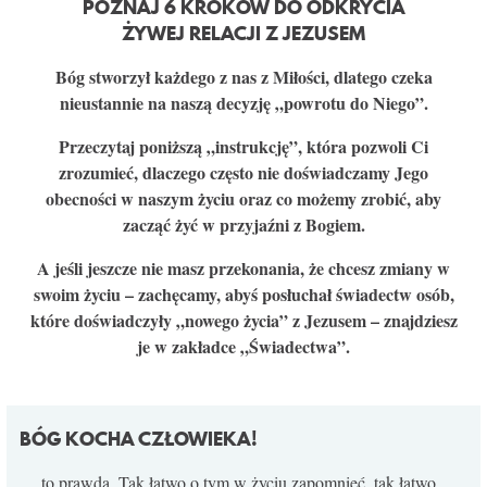
POZNAJ 6 KROKÓW DO ODKRYCIA
KONTAKT
ŻYWEJ RELACJI Z JEZUSEM
Bóg stworzył każdego z nas z Miłości, dlatego czeka
nieustannie na naszą decyzję „powrotu do Niego”.
Przeczytaj poniższą „instrukcję”, która pozwoli Ci
zrozumieć, dlaczego często nie doświadczamy Jego
obecności w naszym życiu oraz co możemy zrobić, aby
zacząć żyć w przyjaźni z Bogiem.
A jeśli jeszcze nie masz przekonania, że chcesz zmiany w
swoim życiu – zachęcamy, abyś posłuchał świadectw osób,
które doświadczyły „nowego życia” z Jezusem – znajdziesz
je w zakładce „Świadectwa”.
BÓG KOCHA CZŁOWIEKA!
… to prawda. Tak łatwo o tym w życiu zapomnieć, tak łatwo