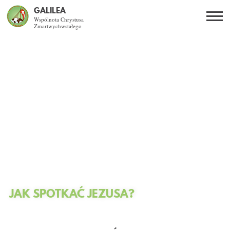
GALILEA
Wspólnota Chrystusa
Zmartwychwstałego
Szukaj
PL
EN
BG
CO DAJE ŻYCIE Z JEZUSEM?
SPOTKANIA OTWARTE
DLA KOGO?
AKTUALNOŚCI
WSPÓLNOTA
JAK SPOTKAĆ JEZUSA?
KURSY SNE