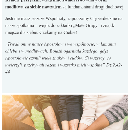
modlitwa za siebie nawzajem
są fundamentami drogi duchowej.
Jeśli nie masz jeszcze Wspólnoty, zapraszamy Cię serdecznie na
nasze spotkania – wejdź do zakładki „Małe Grupy” i znajdź
miejsce dla siebie. Czekamy na Ciebie!
„
Trwali oni w nauce Apostołów i we wspólnocie, w łamaniu
chleba i w modlitwach.
Bojaźń ogarniała każdego, gdyż
Apostołowie czynili wiele znaków i cudów.
Ci wszyscy, co
uwierzyli, przebywali razem i wszystko mieli wspólne
” Dz 2,42-
44