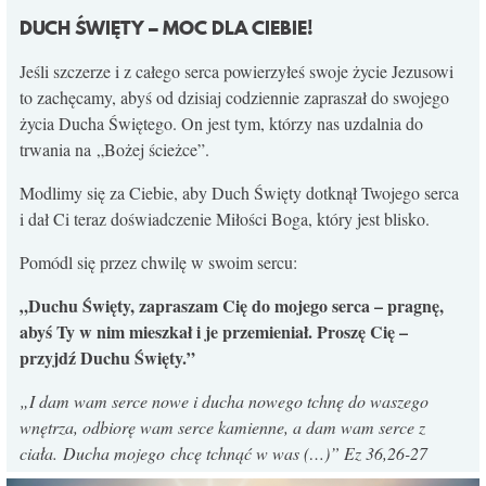
DUCH ŚWIĘTY – MOC DLA CIEBIE!
Jeśli szczerze i z całego serca powierzyłeś swoje życie Jezusowi
to zachęcamy, abyś od dzisiaj codziennie zapraszał do swojego
życia Ducha Świętego. On jest tym, którzy nas uzdalnia do
trwania na „Bożej ścieżce”.
Modlimy się za Ciebie, aby Duch Święty dotknął Twojego serca
i dał Ci teraz doświadczenie Miłości Boga, który jest blisko.
Pomódl się przez chwilę w swoim sercu:
„Duchu Święty, zapraszam Cię do mojego serca – pragnę,
abyś Ty w nim mieszkał i je przemieniał. Proszę Cię –
przyjdź Duchu Święty.”
„
I dam wam serce nowe i ducha nowego tchnę do waszego
wnętrza, odbiorę wam serce kamienne, a dam wam serce z
ciała. Ducha mojego chcę tchnąć w was (…)
” Ez 36,26-27