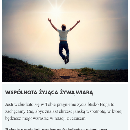
WSPÓLNOTA ŻYJĄCA ŻYWĄ WIARĄ
Jeśli wzbudziło się w Tobie pragnienie życia blisko Boga to
zachęcamy Cię, abyś znalazł chrześcijańską wspólnotę, w której
będziesz mógł wzrastać w relacji z Jezusem.
Relacje przyjaźni, wzajemne świadectwo wiary oraz