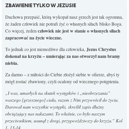
ZBAWIENIE TYLKO W JEZUSIE
Duchowa przepaść, którą wykopał nasz grzech jest tak ogromna,
że żaden człowiek nie potrafi żyć o własnych siłach blisko Boga.
człowiek nie jest w stanie o własnych siłach
Co więcej, żeden
zapracować na życie wieczne.
Jezus Chrystus
To jednak co jest niemożliwe dla człowieka,
dokonał na krzyżu – umierając za nas otworzył nam bramy
niebia.
Za darmo – z miłości do Ciebie złożył siebie w ofierze, abyś ty
mógł zostać zbawiony, czyli ocalony od wiecznego potępienia.
„I was, umarłych na skutek występków i „nieobrzezania”
waszego [grzesznego] ciała, razem z Nim przywrócił do życia.
Darował nam wszystkie występki,
skreślił zapis dłużny
obciążający nas nakazami. To właśnie, co było naszym
przeciwnikiem, usunął z drogi, przygwoździwszy do krzyża.” Kol
1, 13-14