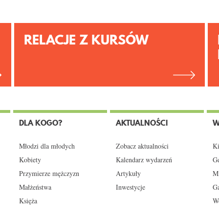
RELACJE Z KURSÓW
DLA KOGO?
AKTUALNOŚCI
W
Młodzi dla młodych
Zobacz aktualności
Ki
Kobiety
Kalendarz wydarzeń
Gd
Przymierze mężczyzn
Artykuły
Mi
Małżeństwa
Inwestycje
Ga
Księża
We