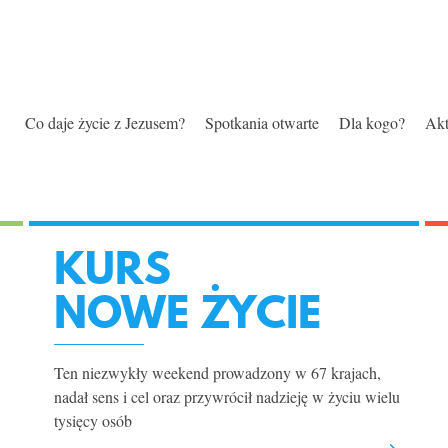
SZCZĘŚC
JEDNOC
ŻYCIE
WYBÓR
CZŁOWI
ZNACZEN
Wejdź na -> Spotkania otwar
bo dla Niego wszystko jest
>Internetowe spotkania DZ
prawdziwe szczęście daje ty
z Nim życie nie traci smaku
jeśli Mu na to pozwalasz
z Jezusem lub bez Niego
poznać Boga i żyć z Nim
możliwe
w Nim odkryj swój cel i sens
Co daje życie z Jezusem?
Spotkania otwarte
Dla kogo?
Akt
KURS
NOWE ŻYCIE
Ten niezwykły weekend prowadzony w 67 krajach,
nadał sens i cel oraz przywrócił nadzieję w życiu wielu
tysięcy osób