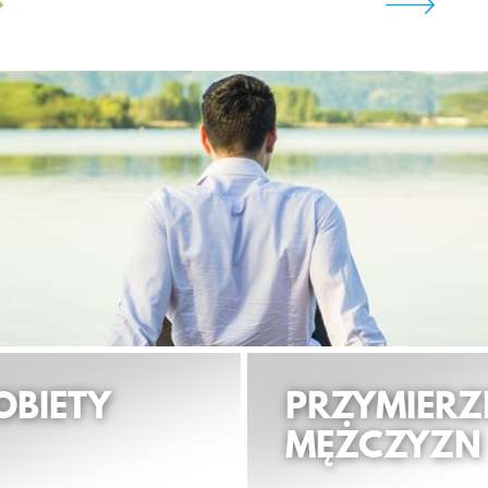
OBIETY
PRZYMIERZ
MĘŻCZYZN