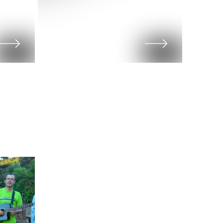
WIĘCEJ
GALERII