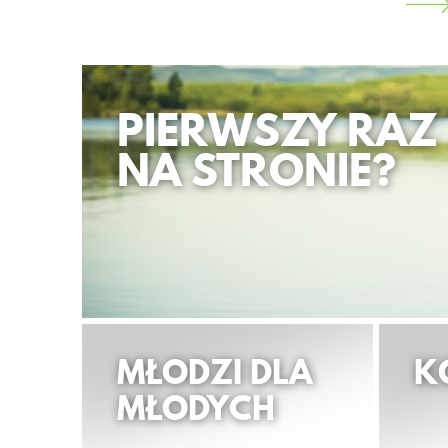
PIERWSZY RAZ
NA STRONIE?
MŁODZI DLA
K
MŁODYCH