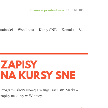
IA
ZY
EKA
IE
Strona w przebudowie
PL
EN
BG
te-
lko On
 istnienia
ualności
Wspólnota
Kursy SNE
Kontakt
ZAPISY
NA KURSY SNE
Program Szkoły Nowej Ewangelizacji św. Marka –
zapisy na kursy w Winnicy