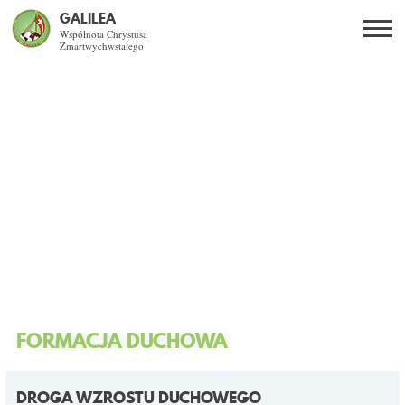
GALILEA
Wspólnota Chrystusa
Zmartwychwstałego
Szukaj
PL
EN
BG
CO DAJE ŻYCIE Z JEZUSEM?
SPOTKANIA OTWARTE
DLA KOGO?
AKTUALNOŚCI
WSPÓLNOTA
FORMACJA DUCHOWA
KURSY SNE
DROGA WZROSTU DUCHOWEGO