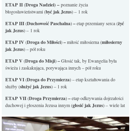
ETAP
II
Droga Nadziei) –
(
poznanie życia
być jak Jezus
błogosławieństwami (
) – 1 rok
ETAP III
Duchowość Paschalna
–
żyć
(
)
etap przemiany serca (
jak Jezus
) – 1 rok
ETAP IV
Droga do Miłości
–
miłosierny
(
)
miłość miłosierna (
jak Jezus
) – pół roku
ETAP V
Droga do Misji
–
(
)
Głosić tak, by Ewangelia była
świeża i zaskakująca, porywająca innych – pół roku
ETAP VI
Droga do Przymierza
(
) – etap kształtowania do
służyć jak Jezus
służby (
) – 1 rok
ETAP
VII
Droga Przymierza
–
(
)
etap odkrywania dojrzałości
głosić jak Jezus
duchowej i głoszenia Jezusa innym (
) – wiele lat