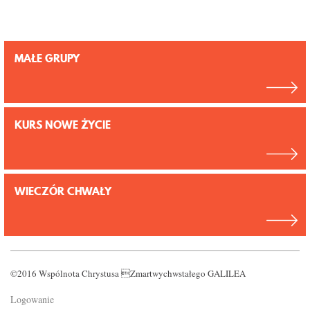
MAŁE GRUPY
KURS NOWE ŻYCIE
WIECZÓR CHWAŁY
©2016 Wspólnota Chrystusa Zmartwychwstałego GALILEA
Logowanie