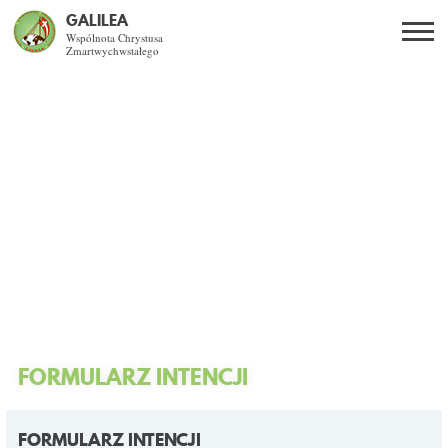
GALILEA
Wspólnota Chrystusa
Zmartwychwstałego
Szukaj
PL
EN
BG
CO DAJE ŻYCIE Z JEZUSEM?
SPOTKANIA OTWARTE
DLA KOGO?
AKTUALNOŚCI
WSPÓLNOTA
FORMULARZ INTENCJI
KURSY SNE
FORMULARZ INTENCJI