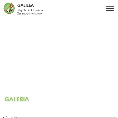
GALILEA
Wspólnota Chrystusa
Zmartwychwstałego
Szukaj
PL
EN
BG
CO DAJE ŻYCIE Z JEZUSEM?
SPOTKANIA OTWARTE
DLA KOGO?
AKTUALNOŚCI
WSPÓLNOTA
GALERIA
KURSY SNE
Zdjęcia