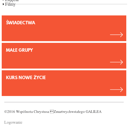
POZIOME KARTY
Filmy
KONTAKT
ŚWIADECTWA
MAŁE GRUPY
KURS NOWE ŻYCIE
©2016 Wspólnota Chrystusa Zmartwychwstałego GALILEA
Logowanie