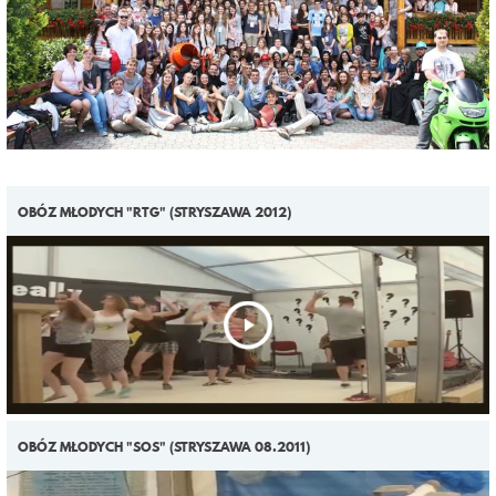
OBÓZ MŁODYCH "RTG" (STRYSZAWA 2012)
OBÓZ MŁODYCH "SOS" (STRYSZAWA 08.2011)