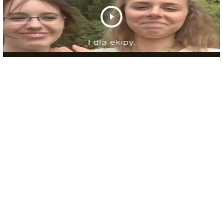
PRZEJDŹ DO STRONY OBOZÓW DLA MŁODYCH