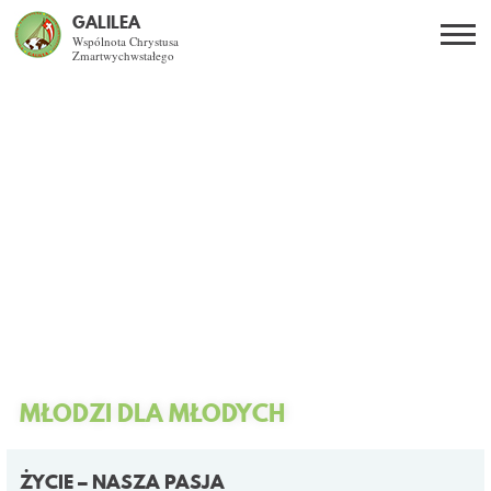
GALILEA
Wspólnota Chrystusa
Zmartwychwstałego
Szukaj
PL
EN
BG
CO DAJE ŻYCIE Z JEZUSEM?
SPOTKANIA OTWARTE
DLA KOGO?
AKTUALNOŚCI
WSPÓLNOTA
MŁODZI DLA MŁODYCH
KURSY SNE
ŻYCIE – NASZA PASJA