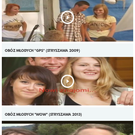
OBÓZ MŁODYCH "GPS" (STRYSZAWA 2009)
OBÓZ MŁODYCH "WOW" (STRYSZAWA 2013)