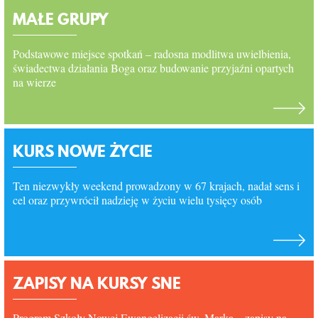
MAŁE GRUPY
KURSY SNE
Podstawowe miejsce spotkań – radosna modlitwa uwielbienia,
świadectwa działania Boga oraz budowanie przyjaźni opartych
KONTAKT
na wierze
KURS NOWE ŻYCIE
Ten niezwykły weekend prowadzony w 67 krajach, nadał sens i
cel oraz przywrócił nadzieję w życiu wielu tysięcy osób
ZAPISY NA KURSY SNE
Program Szkoły Nowej Ewangelizacji św. Marka – zapisy na