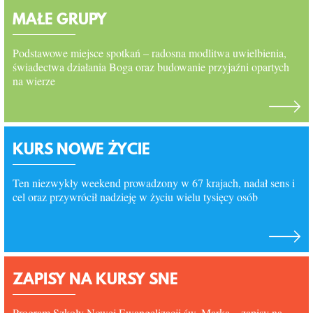
MAŁE GRUPY
KURSY SNE
Podstawowe miejsce spotkań – radosna modlitwa uwielbienia,
świadectwa działania Boga oraz budowanie przyjaźni opartych
KONTAKT
na wierze
KURS NOWE ŻYCIE
Ten niezwykły weekend prowadzony w 67 krajach, nadał sens i
cel oraz przywrócił nadzieję w życiu wielu tysięcy osób
ZAPISY NA KURSY SNE
Program Szkoły Nowej Ewangelizacji św. Marka – zapisy na