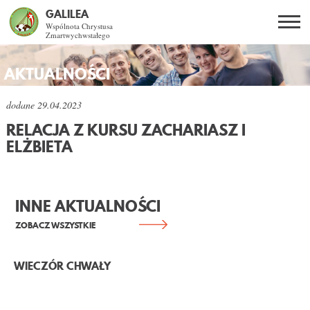
GALILEA
Wspólnota Chrystusa
Zmartwychwstałego
Szukaj
PL
EN
BG
AKTUALNOŚCI
CO DAJE ŻYCIE Z JEZUSEM?
dodane
29.04.2023
RELACJA Z KURSU ZACHARIASZ I
SPOTKANIA OTWARTE
ELŻBIETA
DLA KOGO?
INNE AKTUALNOŚCI
AKTUALNOŚCI
ZOBACZ WSZYSTKIE
WSPÓLNOTA
WIECZÓR CHWAŁY
KURSY SNE