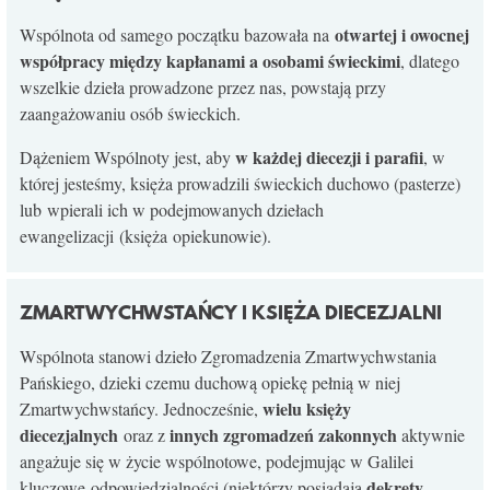
KONTAKT
otwartej i owocnej
Wspólnota od samego początku bazowała na
współpracy między kapłanami a osobami świeckimi
, dlatego
wszelkie dzieła prowadzone przez nas, powstają przy
zaangażowaniu osób świeckich.
w każdej diecezji i parafii
Dążeniem Wspólnoty jest, aby
, w
której jesteśmy, księża prowadzili świeckich duchowo (pasterze)
lub wpierali ich w podejmowanych dziełach
ewangelizacji (księża opiekunowie).
ZMARTWYCHWSTAŃCY I KSIĘŻA DIECEZJALNI
Wspólnota stanowi dzieło Zgromadzenia Zmartwychwstania
Pańskiego, dzieki czemu duchową opiekę pełnią w niej
wielu księży
Zmartwychwstańcy. Jednocześnie,
diecezjalnych
innych zgromadzeń zakonnych
oraz z
aktywnie
angażuje się w życie wspólnotowe, podejmując w Galilei
dekrety
kluczowe odpowiedzialności (niektórzy posiadają