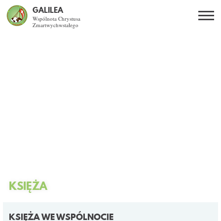
GALILEA
Wspólnota Chrystusa
Zmartwychwstałego
Szukaj
PL
EN
BG
CO DAJE ŻYCIE Z JEZUSEM?
SPOTKANIA OTWARTE
DLA KOGO?
AKTUALNOŚCI
WSPÓLNOTA
KSIĘŻA
KURSY SNE
KSIĘŻA WE WSPÓLNOCIE