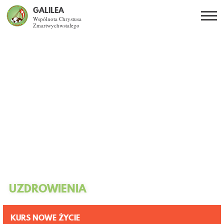
GALILEA
Wspólnota Chrystusa
Zmartwychwstałego
Szukaj
PL
EN
BG
CO DAJE ŻYCIE Z JEZUSEM?
SPOTKANIA OTWARTE
DLA KOGO?
AKTUALNOŚCI
WSPÓLNOTA
UZDROWIENIA
KURSY SNE
KURS NOWE ŻYCIE