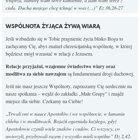
wnętrza, odbiorę wam serce kamienne, a dam wam serce z
ciała. Ducha mojego chcę tchnąć w was (…)
” Ez 36,26-27
WSPÓLNOTA ŻYJĄCA ŻYWĄ WIARĄ
Jeśli wzbudziło się w Tobie pragnienie życia blisko Boga to
zachęcamy Cię, abyś znalazł chrześcijańską wspólnotę, w której
będziesz mógł wzrastać w relacji z Jezusem.
Relacje przyjaźni, wzajemne świadectwo wiary oraz
modlitwa za siebie nawzajem
są fundamentami drogi duchowej.
Jeśli nie masz jeszcze Wspólnoty, zapraszamy Cię serdecznie na
nasze spotkania – wejdź do zakładki „Małe Grupy” i znajdź
miejsce dla siebie. Czekamy na Ciebie!
„
Trwali oni w nauce Apostołów i we wspólnocie, w łamaniu
chleba i w modlitwach.
Bojaźń ogarniała każdego, gdyż
Apostołowie czynili wiele znaków i cudów.
Ci wszyscy, co
uwierzyli, przebywali razem i wszystko mieli wspólne
” Dz 2,42-