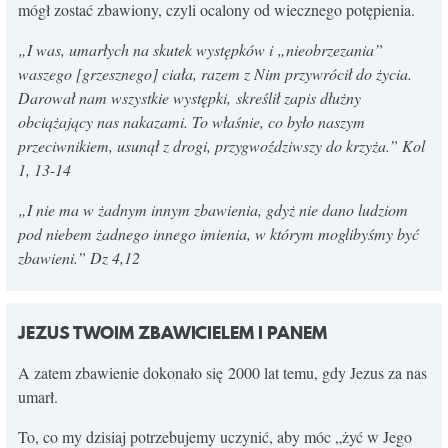
mógł zostać zbawiony, czyli ocalony od wiecznego potępienia.
„I was, umarłych na skutek występków i „nieobrzezania”
waszego [grzesznego] ciała, razem z Nim przywrócił do życia.
Darował nam wszystkie występki,
skreślił zapis dłużny
obciążający nas nakazami. To właśnie, co było naszym
przeciwnikiem, usunął z drogi, przygwoździwszy do krzyża.” Kol
1, 13-14
„I nie ma w żadnym innym zbawienia, gdyż nie dano ludziom
pod niebem żadnego innego imienia, w którym moglibyśmy być
zbawieni.” Dz 4,12
JEZUS TWOIM ZBAWICIELEM I PANEM
A zatem zbawienie dokonało się 2000 lat temu, gdy Jezus za nas
umarł.
To, co my dzisiaj potrzebujemy uczynić, aby móc „żyć w Jego