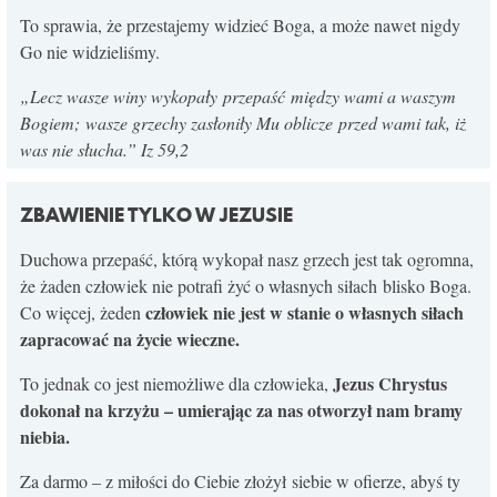
To sprawia, że przestajemy widzieć Boga, a może nawet nigdy
Go nie widzieliśmy.
„Lecz wasze winy wykopały
przepaść
między wami a waszym
Bogiem;
wasze grzechy zasłoniły Mu oblicze
przed wami tak, iż
was nie słucha.” Iz 59,2
ZBAWIENIE TYLKO W JEZUSIE
Duchowa przepaść, którą wykopał nasz grzech jest tak ogromna,
że żaden człowiek nie potrafi żyć o własnych siłach blisko Boga.
człowiek nie jest w stanie o własnych siłach
Co więcej, żeden
zapracować na życie wieczne.
Jezus Chrystus
To jednak co jest niemożliwe dla człowieka,
dokonał na krzyżu – umierając za nas otworzył nam bramy
niebia.
Za darmo – z miłości do Ciebie złożył siebie w ofierze, abyś ty