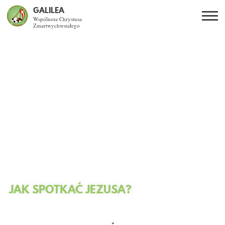
GALILEA
Wspólnota Chrystusa
Zmartwychwstałego
Szukaj
PL
EN
BG
CO DAJE ŻYCIE Z JEZUSEM?
SPOTKANIA OTWARTE
DLA KOGO?
AKTUALNOŚCI
WSPÓLNOTA
JAK SPOTKAĆ JEZUSA?
KURSY SNE