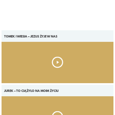
TOMEK I WIESIA – JEZUS ŻYJE W NAS
JUREK – TO CIĄŻYŁO NA MOIM ŻYCIU