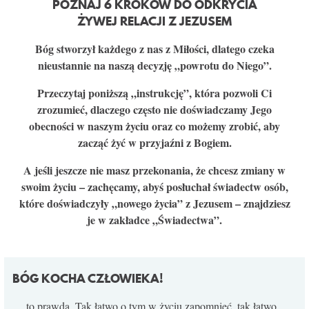
POZNAJ 6 KROKÓW DO ODKRYCIA
KONTAKT
ŻYWEJ RELACJI Z JEZUSEM
Bóg stworzył każdego z nas z Miłości, dlatego czeka
nieustannie na naszą decyzję „powrotu do Niego”.
Przeczytaj poniższą „instrukcję”, która pozwoli Ci
zrozumieć, dlaczego często nie doświadczamy Jego
obecności w naszym życiu oraz co możemy zrobić, aby
zacząć żyć w przyjaźni z Bogiem.
A jeśli jeszcze nie masz przekonania, że chcesz zmiany w
swoim życiu – zachęcamy, abyś posłuchał świadectw osób,
które doświadczyły „nowego życia” z Jezusem – znajdziesz
je w zakładce „Świadectwa”.
BÓG KOCHA CZŁOWIEKA!
… to prawda. Tak łatwo o tym w życiu zapomnieć, tak łatwo