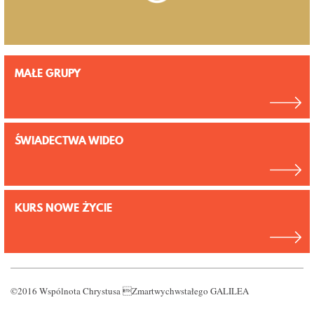
MAŁE GRUPY
ŚWIADECTWA WIDEO
KURS NOWE ŻYCIE
©2016 Wspólnota Chrystusa Zmartwychwstałego GALILEA