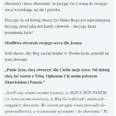
obecności i łasce zbawienia” to przyjąć Go z wiarą do swojego
serca wyrzekając się zła i grzechu.
Decyzja, że od dzisiaj chcesz żyć blisko Boga jest najważniejszą
decyzją, przed jaką stoi każdy człowiek – decyzją, która
przemienia życie!
Modlitwa otwarcia swojego serca dla Jezusa
Jeśli chcesz, aby Bóg zaczął działać w Twoim życiu, pomódl się
tymi słowami:
„Panie Jezu, chcę otworzyć dla Ciebie moje serce. Od dzisiaj
chcę żyć razem z Tobą. Ogłaszam Cię moim jedynym
Zbawicielem i Panem.”
„
Jeżeli więc ustami swoimi wyznasz, że JEZUS JEST PANEM,
i w sercu swoim uwierzysz, że Bóg Go wskrzesił z martwych –
osiągniesz zbawienie.
Bo sercem przyjęta wiara prowadzi do
sprawiedliwości, a wyznawanie jej ustami – do zbawienia.
” Rz