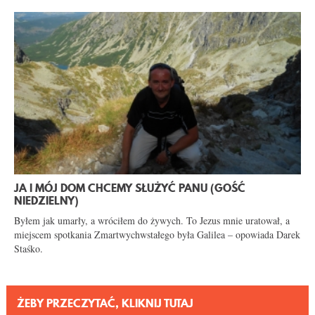
JA I MÓJ DOM CHCEMY SŁUŻYĆ PANU (GOŚĆ
NIEDZIELNY)
Byłem jak umarły, a wróciłem do żywych. To Jezus mnie uratował, a
miejscem spotkania Zmartwychwstałego była Galilea – opowiada Darek
Staśko.
ŻEBY PRZECZYTAĆ, KLIKNIJ TUTAJ