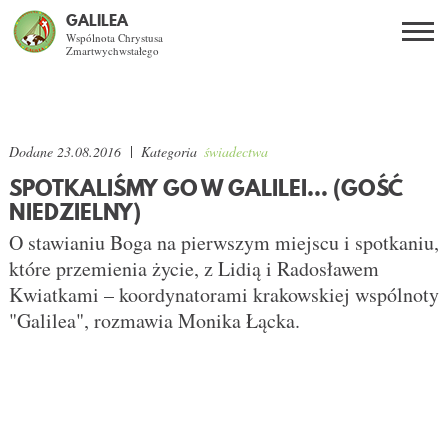
GALILEA
Wspólnota Chrystusa
Zmartwychwstałego
Szukaj
PL
EN
BG
ARTYKUŁY
CO DAJE ŻYCIE Z JEZUSEM?
Dodane
23.08.2016
Kategoria
świadectwa
SPOTKALIŚMY GO W GALILEI… (GOŚĆ
SPOTKANIA OTWARTE
NIEDZIELNY)
O stawianiu Boga na pierwszym miejscu i spotkaniu,
DLA KOGO?
które przemienia życie, z Lidią i Radosławem
Kwiatkami – koordynatorami krakowskiej wspólnoty
AKTUALNOŚCI
"Galilea", rozmawia Monika Łącka.
WSPÓLNOTA
KURSY SNE