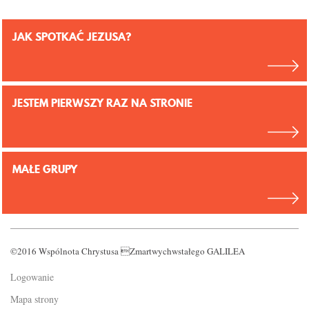
JAK SPOTKAĆ JEZUSA?
JESTEM PIERWSZY RAZ NA STRONIE
MAŁE GRUPY
©2016 Wspólnota Chrystusa Zmartwychwstałego GALILEA
Logowanie
Mapa strony