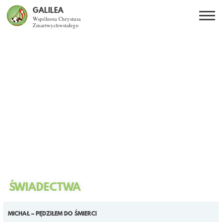
GALILEA
Wspólnota Chrystusa
Zmartwychwstałego
Szukaj
PL
EN
BG
CO DAJE ŻYCIE Z JEZUSEM?
SPOTKANIA OTWARTE
DLA KOGO?
AKTUALNOŚCI
WSPÓLNOTA
ŚWIADECTWA
KURSY SNE
STRONY
MICHAŁ – PĘDZIŁEM DO ŚMIERCI