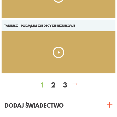
TADEUSZ – PODJĄŁEM ZŁE DECYZJE BIZNESOWE
1
2
3
DODAJ ŚWIADECTWO