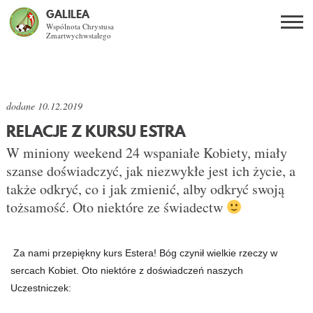
GALILEA
Wspólnota Chrystusa
Zmartwychwstałego
Szukaj
PL
EN
BG
AKTUALNOŚCI
CO DAJE ŻYCIE Z JEZUSEM?
dodane
10.12.2019
RELACJE Z KURSU ESTRA
SPOTKANIA OTWARTE
W miniony weekend 24 wspaniałe Kobiety, miały
szanse doświadczyć, jak niezwykłe jest ich życie, a
DLA KOGO?
także odkryć, co i jak zmienić, alby odkryć swoją
tożsamość. Oto niektóre ze świadectw
AKTUALNOŚCI
WSPÓLNOTA
Za nami przepiękny kurs Estera! Bóg czynił wielkie rzeczy w
sercach Kobiet.
Oto niektóre z doświadczeń naszych
Uczestniczek:
KURSY SNE