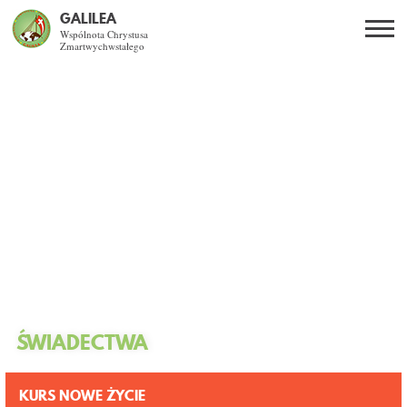
GALILEA
Wspólnota Chrystusa
Zmartwychwstałego
Szukaj
PL
EN
BG
CO DAJE ŻYCIE Z JEZUSEM?
SPOTKANIA OTWARTE
DLA KOGO?
AKTUALNOŚCI
WSPÓLNOTA
ŚWIADECTWA
KURSY SNE
KURS NOWE ŻYCIE