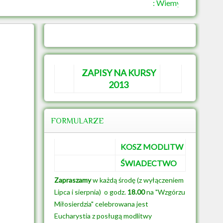
: Wiemy, bracia przez 
ZAPISY NA KURSY
2013
FORMULARZE
KOSZ MODLITW
ŚWIADECTWO
Zapraszamy
w każdą środę (z wyłączeniem
Lipca i sierpnia) o godz.
18.00
na "Wzgórzu
Miłosierdzia" celebrowana jest
Eucharystia z posługą modlitwy