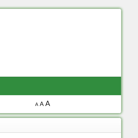
A
A
A