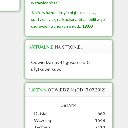
wstawienniczej.
Także w każde drugie piątki miesiąca,
spotykamy się na Eucharystii z modlitwą o
uzdrowienie chorych o godz.
19:00
.
AKTUALNIE
NA STRONIE...
Odwiedza nas 41 gości oraz 0
użytkowników.
LICZNIK
ODWIEDZIN (OD 13.07.2012)
5
8
1
9
4
4
Dzisiaj
663
Wczoraj
1648
Tydzień
7114