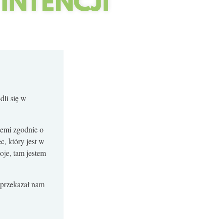
INTENCJI
li się w
iemi zgodnie o
c, który jest w
oje, tam jestem
 przekazał nam