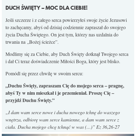
DUCH ŚWIĘTY – MOC DLA CIEBIE!
Jeśli szczerze i z całego serca powierzyłeś swoje życie Jezusowi
to zachęcamy, abyś od dzisiaj codziennie zapraszał do swojego
życia Ducha Świętego. On jest tym, którzy nas uzdalnia do
trwania na „Bożej ścieżce”.
Modlimy się za Ciebie, aby Duch Święty dotknął Twojego serca
i dał Ci teraz doświadczenie Miłości Boga, który jest blisko.
Pomódl się przez chwilę w swoim sercu:
„Duchu Święty, zapraszam Cię do mojego serca – pragnę,
abyś Ty w nim mieszkał i je przemieniał. Proszę Cię –
przyjdź Duchu Święty.”
„
I dam wam serce nowe i ducha nowego tchnę do waszego
wnętrza, odbiorę wam serce kamienne, a dam wam serce z
ciała. Ducha mojego chcę tchnąć w was (…)
” Ez 36,26-27