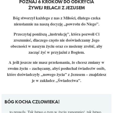
POZNAJ 6 KROKÓW DO ODKRYCIA
KONTAKT
ŻYWEJ RELACJI Z JEZUSEM
Bóg stworzył każdego z nas z Miłości, dlatego czeka
nieustannie na naszą decyzję „powrotu do Niego”.
Przeczytaj poniższą „instrukcję”, która pozwoli Ci
zrozumieć, dlaczego często nie doświadczamy Jego
obecności w naszym życiu oraz co możemy zrobić, aby
zacząć żyć w przyjaźni z Bogiem.
A jeśli jeszcze nie masz przekonania, że chcesz zmiany w
swoim życiu – zachęcamy, abyś posłuchał świadectw osób,
które doświadczyły „nowego życia” z Jezusem – znajdziesz
je w zakładce „Świadectwa”.
BÓG KOCHA CZŁOWIEKA!
… to prawda. Tak łatwo o tym w życiu zapomnieć, tak łatwo