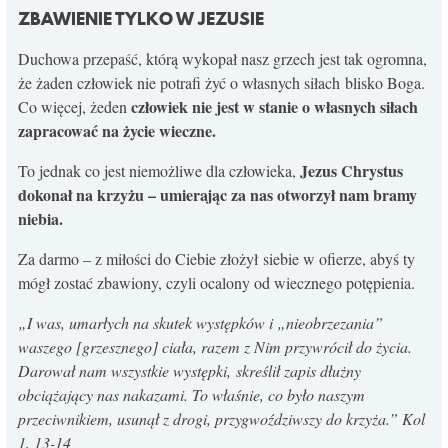
ZBAWIENIE TYLKO W JEZUSIE
Duchowa przepaść, którą wykopał nasz grzech jest tak ogromna,
że żaden człowiek nie potrafi żyć o własnych siłach blisko Boga.
człowiek nie jest w stanie o własnych siłach
Co więcej, żeden
zapracować na życie wieczne.
Jezus Chrystus
To jednak co jest niemożliwe dla człowieka,
dokonał na krzyżu – umierając za nas otworzył nam bramy
niebia.
Za darmo – z miłości do Ciebie złożył siebie w ofierze, abyś ty
mógł zostać zbawiony, czyli ocalony od wiecznego potępienia.
„I was, umarłych na skutek występków i „nieobrzezania”
waszego [grzesznego] ciała, razem z Nim przywrócił do życia.
Darował nam wszystkie występki,
skreślił zapis dłużny
obciążający nas nakazami. To właśnie, co było naszym
przeciwnikiem, usunął z drogi, przygwoździwszy do krzyża.” Kol
1, 13-14