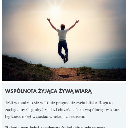
WSPÓLNOTA ŻYJĄCA ŻYWĄ WIARĄ
Jeśli wzbudziło się w Tobie pragnienie życia blisko Boga to
zachęcamy Cię, abyś znalazł chrześcijańską wspólnotę, w której
będziesz mógł wzrastać w relacji z Jezusem.
Relacje przyjaźni, wzajemne świadectwo wiary oraz