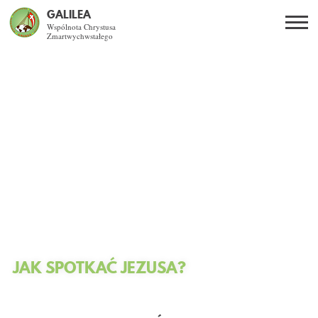
GALILEA
Wspólnota Chrystusa
Zmartwychwstałego
Szukaj
PL
EN
BG
CO DAJE ŻYCIE Z JEZUSEM?
SPOTKANIA OTWARTE
DLA KOGO?
AKTUALNOŚCI
WSPÓLNOTA
JAK SPOTKAĆ JEZUSA?
KURSY SNE