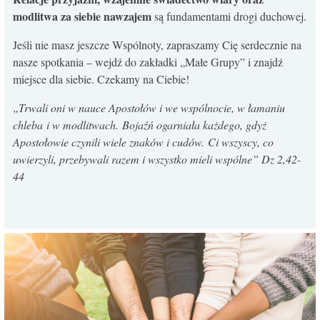
modlitwa za siebie nawzajem
są fundamentami drogi duchowej.
Jeśli nie masz jeszcze Wspólnoty, zapraszamy Cię serdecznie na
nasze spotkania – wejdź do zakładki „Małe Grupy” i znajdź
miejsce dla siebie. Czekamy na Ciebie!
„
Trwali oni w nauce Apostołów i we wspólnocie, w łamaniu
chleba i w modlitwach.
Bojaźń ogarniała każdego, gdyż
Apostołowie czynili wiele znaków i cudów.
Ci wszyscy, co
uwierzyli, przebywali razem i wszystko mieli wspólne
” Dz 2,42-
44