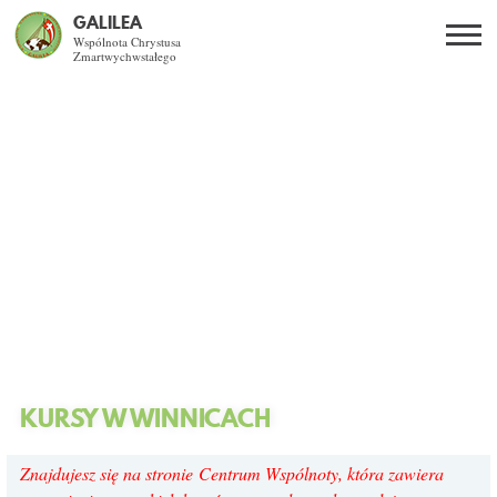
GALILEA
Wspólnota Chrystusa
Zmartwychwstałego
Szukaj
PL
EN
BG
CO DAJE ŻYCIE Z JEZUSEM?
SPOTKANIA OTWARTE
DLA KOGO?
AKTUALNOŚCI
WSPÓLNOTA
KURSY W WINNICACH
KURSY SNE
Znajdujesz się na stronie Centrum Wspólnoty, która zawiera