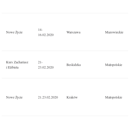
14-
Nowe Życie
Warszawa
Mazowieckie
16.02.2020
Kurs Zachariasz
21-
Beskidzka
Małopolskie
i Elżbieta
23.02.2020
Nowe Życie
21.23.02.2020
Kraków
Małopolskie