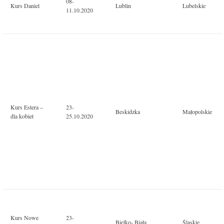
08-
Kurs Daniel
Lublin
Lubelskie
11.10.2020
Kurs Estera –
23-
Beskidzka
Małopolskie
dla kobiet
25.10.2020
Kurs Nowe
23-
Bielko- Biała
Śląskie