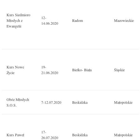
Kurs Siedmioro
12-
Młodych z
Radom
Mazowieckie
14.06.2020
Ewangelii
Kurs Nowe
19-
Bielko- Biała
Śląskie
Życie
21.06.2020
Obóz Młodych
7-12.07.2020
Beskidzka
Małopolskie
S.O.S.
17-
Kurs Paweł
Beskidzka
Małopolskie
26.07.2020