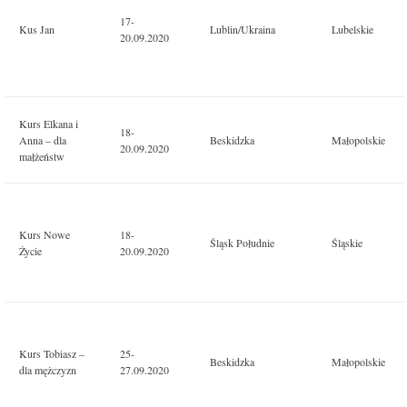
17-
Kus Jan
Lublin/Ukraina
Lubelskie
20.09.2020
Kurs Elkana i
18-
Anna – dla
Beskidzka
Małopolskie
20.09.2020
małżeństw
Kurs Nowe
18-
Śląsk Południe
Śląskie
Życie
20.09.2020
Kurs Tobiasz –
25-
Beskidzka
Małopolskie
dla mężczyzn
27.09.2020