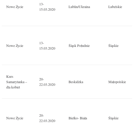
13-
Nowe Życie
Lublin/Ukraina
Lubelskie
15.03.2020
13-
Nowe Życie
Śląsk Południe
Śląskie
15.03.2020
Kurs
20-
Samarytanka –
Beskidzka
Małopolskie
22.03.2020
dla kobiet
20-
Nowe Życie
Bielko- Biała
Śląskie
22.03.2020