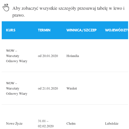
Aby zobaczyć wszystkie szczegóły przesuwaj tabelę w lewo i
prawo.
KURS
TERMIN
WINNICA/SZCZEP
WOJEWÓDZT
WOW –
Warsztaty
od 20.01.2020
Holandia
Odnowy Wiary
WOW –
Warsztaty
od 21.01.2020
Wiedeń
Odnowy Wiary
31.01 –
Nowe Życie
Chełm
Lubelskie
02.02.2020