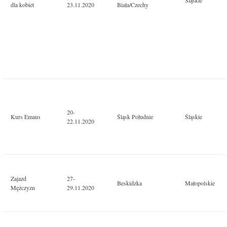
dla kobiet
23.11.2020
Biała/Czechy
20-
Kurs Emaus
Śląsk Południe
Śląskie
22.11.2020
Zajazd
27-
Beskidzka
Małopolskie
Mężczyzn
29.11.2020