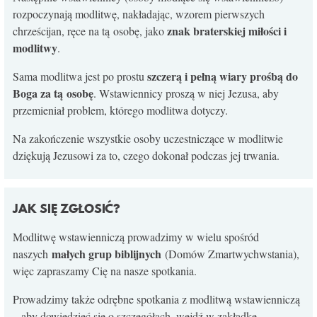
rozpoczynają modlitwę, nakładając, wzorem pierwszych
znak braterskiej miłości i
chrześcijan, ręce na tą osobę, jako
modlitwy
.
szczerą i pełną wiary prośbą do
Sama modlitwa jest po prostu
Boga za tą osobę
. Wstawiennicy proszą w niej Jezusa, aby
przemieniał problem, którego modlitwa dotyczy.
Na zakończenie wszystkie osoby uczestniczące w modlitwie
dziękują Jezusowi za to, czego dokonał podczas jej trwania.
JAK SIĘ ZGŁOSIĆ?
Modlitwę wstawienniczą prowadzimy w wielu spośród
małych grup biblijnych
naszych
(Domów Zmartwychwstania),
więc zapraszamy Cię na nasze spotkania.
Prowadzimy także odrębne spotkania z modlitwą wstawienniczą
– aby dowiedzieć się o szczegółach, wejdź w zakładkę