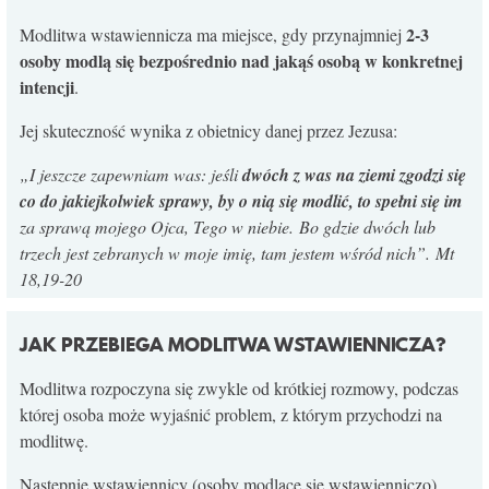
KONTAKT
2-3
Modlitwa wstawiennicza ma miejsce, gdy przynajmniej
osoby modlą się bezpośrednio nad jakąś osobą
w konkretnej
intencji
.
Jej skuteczność wynika z obietnicy danej przez Jezusa:
„I jeszcze zapewniam was: jeśli
dwóch z was na ziemi zgodzi się
co do jakiejkolwiek sprawy, by o nią się modlić, to spełni się im
za sprawą mojego Ojca, Tego w niebie. Bo gdzie dwóch lub
trzech jest zebranych w moje imię, tam jestem wśród nich”. Mt
18,19-20
JAK PRZEBIEGA MODLITWA WSTAWIENNICZA?
Modlitwa rozpoczyna się zwykle od krótkiej rozmowy, podczas
której osoba może wyjaśnić problem, z którym przychodzi na
modlitwę.
Następnie wstawiennicy (osoby modlące się wstawienniczo)