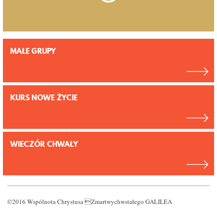
MAŁE GRUPY
KURS NOWE ŻYCIE
WIECZÓR CHWAŁY
©2016 Wspólnota Chrystusa Zmartwychwstałego GALILEA