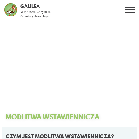
GALILEA
Wspólnota Chrystusa
Zmartwychwstałego
Szukaj
PL
EN
BG
CO DAJE ŻYCIE Z JEZUSEM?
SPOTKANIA OTWARTE
DLA KOGO?
AKTUALNOŚCI
WSPÓLNOTA
MODLITWA WSTAWIENNICZA
KURSY SNE
CZYM JEST MODLITWA WSTAWIENNICZA?