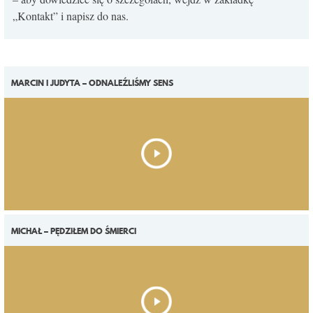
„Kontakt” i napisz do nas.
MARCIN I JUDYTA – ODNALEŹLIŚMY SENS
MICHAŁ – PĘDZIŁEM DO ŚMIERCI