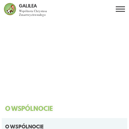
GALILEA
Wspólnota Chrystusa
Zmartwychwstałego
Szukaj
PL
EN
BG
CO DAJE ŻYCIE Z JEZUSEM?
SPOTKANIA OTWARTE
DLA KOGO?
AKTUALNOŚCI
WSPÓLNOTA
O WSPÓLNOCIE
KURSY SNE
O WSPÓLNOCIE