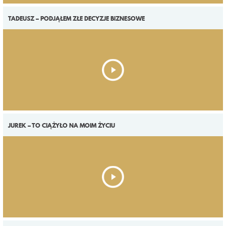
TADEUSZ – PODJĄŁEM ZŁE DECYZJE BIZNESOWE
JUREK – TO CIĄŻYŁO NA MOIM ŻYCIU