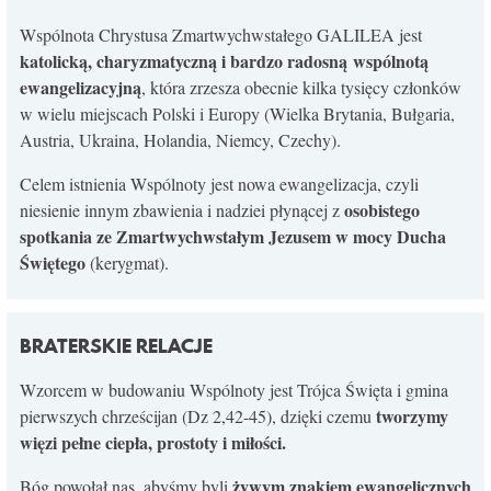
KONTAKT
Wspólnota Chrystusa Zmartwychwstałego GALILEA jest
katolicką, charyzmatyczną i bardzo radosną wspólnotą
ewangelizacyjną
, która zrzesza obecnie kilka tysięcy członków
w wielu miejscach Polski i Europy (Wielka Brytania, Bułgaria,
Austria, Ukraina, Holandia, Niemcy, Czechy).
Celem istnienia Wspólnoty jest nowa ewangelizacja, czyli
osobistego
niesienie innym zbawienia i nadziei płynącej z
spotkania ze Zmartwychwstałym Jezusem w mocy Ducha
Świętego
(kerygmat).
BRATERSKIE RELACJE
Wzorcem w budowaniu Wspólnoty jest Trójca Święta i gmina
tworzymy
pierwszych chrześcijan (Dz 2,42-45), dzięki czemu
więzi pełne ciepła, prostoty i miłości.
żywym znakiem ewangelicznych
Bóg powołał nas, abyśmy byli