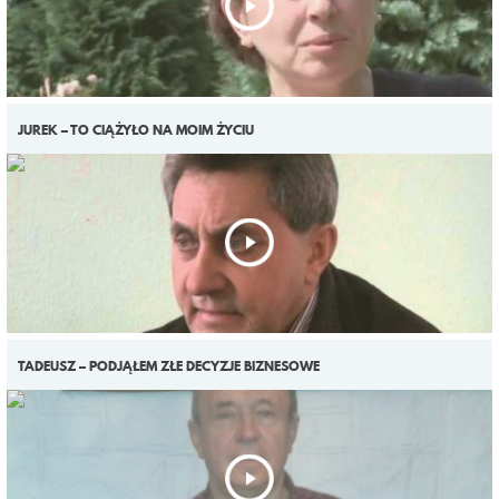
JUREK – TO CIĄŻYŁO NA MOIM ŻYCIU
TADEUSZ – PODJĄŁEM ZŁE DECYZJE BIZNESOWE