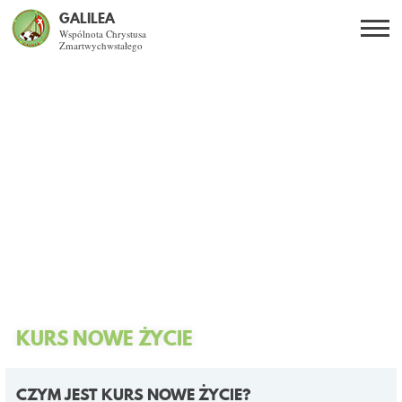
GALILEA
Wspólnota Chrystusa
Zmartwychwstałego
Szukaj
PL
EN
BG
CO DAJE ŻYCIE Z JEZUSEM?
SPOTKANIA OTWARTE
DLA KOGO?
AKTUALNOŚCI
WSPÓLNOTA
KURS NOWE ŻYCIE
KURSY SNE
CZYM JEST KURS NOWE ŻYCIE?