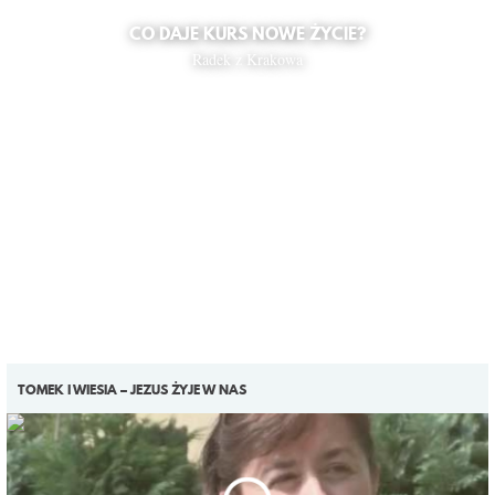
CO DAJE KURS NOWE ŻYCIE?
Radek z Krakowa
TOMEK I WIESIA – JEZUS ŻYJE W NAS