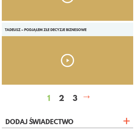
TADEUSZ – PODJĄŁEM ZŁE DECYZJE BIZNESOWE
1
2
3
DODAJ ŚWIADECTWO