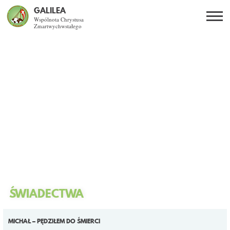
GALILEA
Wspólnota Chrystusa
Zmartwychwstałego
Szukaj
PL
EN
BG
CO DAJE ŻYCIE Z JEZUSEM?
SPOTKANIA OTWARTE
DLA KOGO?
AKTUALNOŚCI
WSPÓLNOTA
ŚWIADECTWA
KURSY SNE
STRONY
MICHAŁ – PĘDZIŁEM DO ŚMIERCI