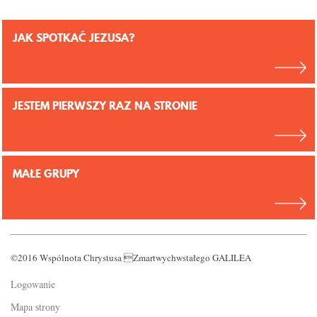
JAK SPOTKAĆ JEZUSA?
JESTEM PIERWSZY RAZ NA STRONIE
MAŁE GRUPY
©2016 Wspólnota Chrystusa Zmartwychwstałego GALILEA
Logowanie
Mapa strony