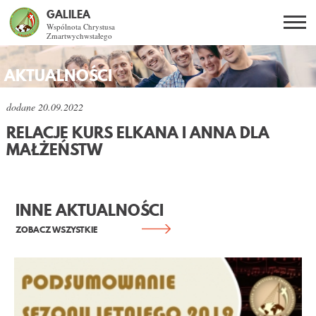
GALILEA
Wspólnota Chrystusa
Zmartwychwstałego
Szukaj
PL
EN
BG
AKTUALNOŚCI
CO DAJE ŻYCIE Z JEZUSEM?
dodane
20.09.2022
RELACJE KURS ELKANA I ANNA DLA
SPOTKANIA OTWARTE
MAŁŻEŃSTW
DLA KOGO?
INNE AKTUALNOŚCI
AKTUALNOŚCI
ZOBACZ WSZYSTKIE
WSPÓLNOTA
KURSY SNE